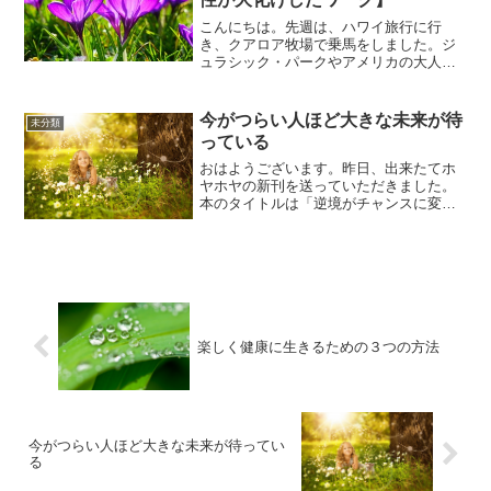
こんにちは。先週は、ハワイ旅行に行
き、クアロア牧場で乗馬をしました。ジ
ュラシック・パークやアメリカの大人気
ドラマLOSTなど数々の有名作品の撮影を
しているところです。このようなところ
です。馬に乗りながら優雅に、山道を散
今がつらい人ほど大きな未来が待
未分類
歩できると思っていたの...
っている
おはようございます。昨日、出来たてホ
ヤホヤの新刊を送っていただきました。
本のタイトルは「逆境がチャンスに変わ
るゴールデンルール」サブタイトルが〜
今がつらい人ほど大きな未来が待ってい
る〜です。早いところでは今日から、そ
して、週末にかけて順次店...
楽しく健康に生きるための３つの方法
今がつらい人ほど大きな未来が待ってい
る