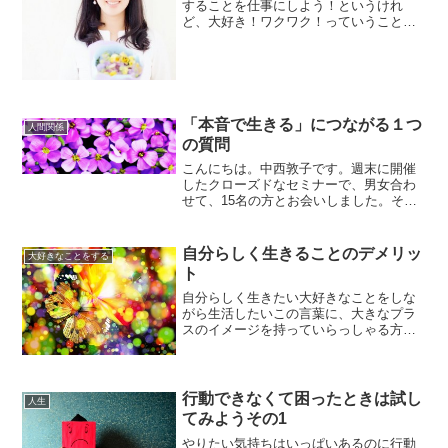
することを仕事にしよう！というけれ
ど、大好き！ワクワク！っていうことを
勘違いしてしまうと結果的に「それが何
か分からない」「私にはできない」とい
うことになってしまいがちなんですよ
ね。なぜかと言うと、ワクワク...
「本音で生きる」につながる１つ
人間関係
の質問
こんにちは。中西敦子です。週末に開催
したクローズドなセミナーで、男女合わ
せて、15名の方とお会いしました。その
時に、先日のレトルトカレーの投稿を読
んでくださったある女性からこんな質問
を受けました。ちなみに、レトルトカレ
自分らしく生きることのデメリッ
大好きなことをする
ーの投稿というのは＞＞...
ト
自分らしく生きたい大好きなことをしな
がら生活したいこの言葉に、大きなプラ
スのイメージを持っていらっしゃる方も
いると思います。けれど、自分らしく生
きる、大好きなことをしながら生きるこ
とのデメリットをしっかり見ておくと、
デメリットを目の当たりに...
行動できなくて困ったときは試し
人生
てみようその1
やりたい気持ちはいっぱいあるのに行動