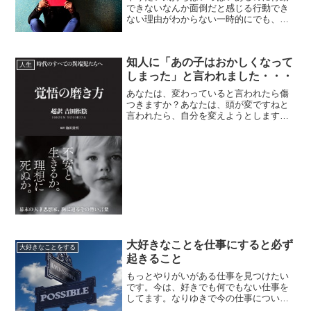
できないなんか面倒だと感じる行動でき
ない理由がわからない一時的にでも、そ
んなことで困ったことはありませんか？
私はあります。そういう時に、1つの突破
こうになったのが、・・・・・・・・
知人に「あの子はおかしくなって
と、もったいぶることでも...
人生
しまった」と言われました・・・
あなたは、変わっていると言われたら傷
つきますか？あなたは、頭が変ですねと
言われたら、自分を変えようとします
か？ぜひ、そのままでいてください！そ
して、変わっていると言われたら、「や
ったーーー！！！」頭が変だと言われた
ら、「超順調！！！！」と思...
大好きなことを仕事にすると必ず
大好きなことをする
起きること
もっとやりがいがある仕事を見つけたい
です。今は、好きでも何でもない仕事を
してます。なりゆきで今の仕事について
います。。。私もずっと「自分に合った