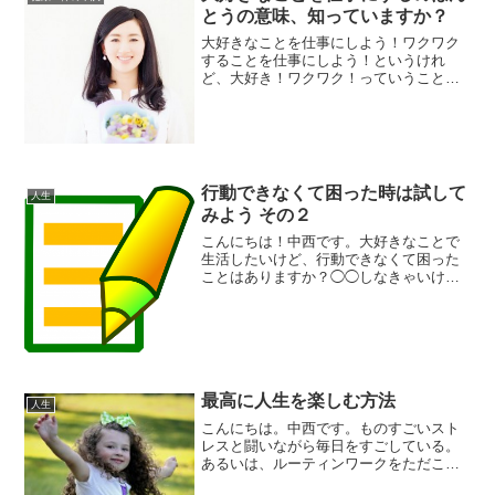
とうの意味、知っていますか？
大好きなことを仕事にしよう！ワクワク
することを仕事にしよう！というけれ
ど、大好き！ワクワク！っていうことを
勘違いしてしまうと結果的に「それが何
か分からない」「私にはできない」とい
うことになってしまいがちなんですよ
ね。なぜかと言うと、ワクワク...
行動できなくて困った時は試して
人生
みよう その２
こんにちは！中西です。大好きなことで
生活したいけど、行動できなくて困った
ことはありますか？◯◯しなきゃいけな
いのは分かっているんだけど気が進まな
いという時です。そういう時には、ま
ず、何がそれを邪魔しているのかを探し
てみましょう。１．人からど...
最高に人生を楽しむ方法
人生
こんにちは。中西です。ものすごいスト
レスと闘いながら毎日をすごしている。
あるいは、ルーティンワークをただこな
している生活をしている。あなたはどん