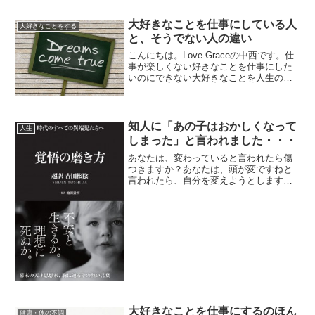
とのデメリットをしっかり見ておくと、
デメリットを目の当たりに...
大好きなことを仕事にしている人
大好きなことをする
と、そうでない人の違い
こんにちは。Love Graceの中西です。仕
事が楽しくない好きなことを仕事にした
いのにできない大好きなことを人生の中
心にしたい今は、自分らしい生き方では
ないと感じているそもそも、私らしい生
き方ってなんだろう？あなたは、こんな
風に思ったこと...
知人に「あの子はおかしくなって
人生
しまった」と言われました・・・
あなたは、変わっていると言われたら傷
つきますか？あなたは、頭が変ですねと
言われたら、自分を変えようとします
か？ぜひ、そのままでいてください！そ
して、変わっていると言われたら、「や
ったーーー！！！」頭が変だと言われた
ら、「超順調！！！！」と思...
大好きなことを仕事にするのほん
健康・体の不調