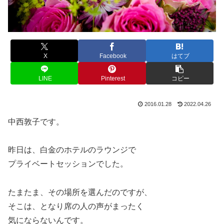
X
Facebook
はてブ
LINE
Pinterest
コピー
2016.01.28
2022.04.26
中西敦子です。
昨日は、白金のホテルのラウンジで
プライベートセッションでした。
たまたま、その場所を選んだのですが、
そこは、となり席の人の声がまったく
気にならないんです。