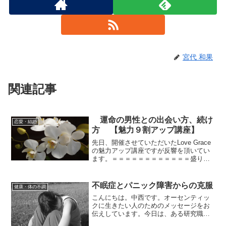
宮代 和果
関連記事
運命の男性との出会い方、続け
恋愛・結婚
方 【魅力９割アップ講座】
先日、開催させていただいたLove Grace
の魅力アップ講座ですが反響を頂いてい
ます。＝＝＝＝＝＝＝＝＝＝＝＝盛りだ
くさんのワークとお話をありがとうござ
いました！なぜ、私が運命の男性といま
まで出会えていなかったのかが腑に落ち
不眠症とパニック障害からの克服
健康・体の不調
ました。＝＝＝...
こんにちは。中西です。オーセンティッ
クに生きたい人のためのメッセージをお
伝えしています。今日は、ある研究職の
30代女性の方から寄せられた、私の個人