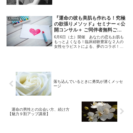
コンサルティングの感想をお伝えしま
す。これを読んでいただくことで、私が
今回もちいた※ディマティ...
『運命の彼も美肌も作れる！究極
人間関係
の欲張りメソッド』セミナー＜公
開コンサル＋ ご同伴者無料ご招
待 特典付き＞
6月6日（土）開催 あなたの恋もお肌も
もっとよくなる！臨床経験豊富な２人の
女性セラピストによる、夢のコラボ！
『運命の彼も美肌も作れる！究極の欲張
りメソッド』セミナー＜公開コンサル＋
ご同伴者無料ご招待 特典付き＞【講座内
容】♡１２：３０～ ...
落ち込んでいるときに勇気が湧くメッセ
ージ
運命の男性との出会い方、続け方
【魅力９割アップ講座】