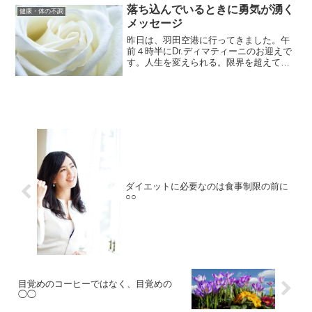
落ち込んでいるときに勇気が湧く
健康・体の不調
メッセージ
昨日は、羽田空港に行ってきました。午
前４時半にDr.ディマティーニのお迎えで
す。人生を変えられる。限界を超えて、
自分の可能性を発揮できる。と私に信じ
させてくれた人です。私は何年か前ま
で、普通に会社で働いていました。当時
の私の人生感は普通に結...
ダイエットに必要なのは食事制限の前に
○○
目覚めのコーヒーではなく、目覚めの
◯◯