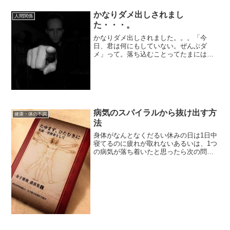
かなりダメ出しされまし
人間関係
た・・・。
かなりダメ出しされました。。。「今
日、君は何にもしていない。ぜんぶダ
メ」って。落ち込むことってたまにはあ
りますよね。・・そういう時には、今、
誰があなたのことを考えてくれているか
探してみてください。・・・今日は、私
の父のような先生のような友人...
病気のスパイラルから抜け出す方
健康・体の不調
法
身体がなんとなくだるい休みの日は1日中
寝てるのに疲れが取れないあるいは、1つ
の病気が落ち着いたと思ったら次の問題
がでてくるということはありませんか。
病気や身体の不調には色々なアプローチ
がありますが、分子整合栄養医学に基づ
いた【 栄養セラピー...