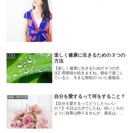
新年会でのこと。ビンゴが当たりまし
た！その商品はというと・・・いいね！
3000を呼びこむ「自分メディア」のつく
りかた の玉来 なおこ...
楽しく健康に生きるための３つの
人生
方法
【楽しく健康に生きるための３つの方
法】雨模様が続きますね。都会で過ごし
ていると、大きな雨粒のついた紫陽花の
葉にカタツムリなんていう姿も見たくな
ります(*^^*)さて、ある進行性の難病をか
かえている方が私のメンターにこんな質
自分を愛するって何をすること？
問をしていました。...
健康・体の不調
【自分を愛するってどうしたらいい
の？】今日は七夕でしたね。幼いころの
ように短冊は飾りませんが、最近は、パ
ソコンや紙に願望をたくさん書き出して
いるな思いました。さて、よく癒し系や
心理学の本などで「自分を愛して認め
る」という言葉を見かけます。そ...