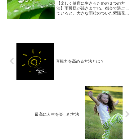
【楽しく健康に生きるための３つの方
法】雨模様が続きますね。都会で過ごし
ていると、大きな雨粒のついた紫陽花の
葉にカタツムリなんていう姿も見たくな
ります(*^^*)さて、ある進行性の難病をか
かえている方が私のメンターにこんな質
問をしていました。...
直観力を高める方法とは？
最高に人生を楽しむ方法