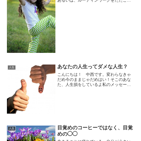
あるいは、ルーティンワークをただこな
している生活をしている。あなたはどん
な生活を送っていますか？ココロもカラ
ダも健康にすごすために、一番大切なこ
とは、最高に人生を楽しむ...
あなたの人生ってダメな人生？
人生
こんにちは！ 中西です。変わらなきゃ
だめ今のままじゃだめはい！そこのあな
た、人生損をしているよ私のメッセージ
は、そんな風に聞こえる時もあるかも知
れない。けれど、真実は変わらなきゃだ
めだーと思っている自分も今のままがい
いんだーと意固地になって...
目覚めのコーヒーではなく、目覚
人生
めの◯◯