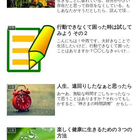
生きることに疲れている。自分が小さい
存在だと思って自信をなくしている。も
しあなたがそうだとしたら、読んで頂き
たいココロのサプリのような作品があり
ます。私のお仲間でもあり、友人でもあ
る野中恒宏 さんの「目覚めの漫画: 人生
行動できなくて困った時は試して
人生
のど真ん中を歩きたい...
みよう その２
こんにちは！中西です。大好きなことで
生活したいけど、行動できなくて困った
ことはありますか？◯◯しなきゃいけな
いのは分かっているんだけど気が進まな
いという時です。そういう時には、ま
ず、何がそれを邪魔しているのかを探し
てみましょう。１．人からど...
人生、遠回りしたなぁと思ったら
人生
あ〜あ、無駄な時間すごしちゃったなっ
て思うことはありますか？それってもし
かすると、“神さまの時間調整” かもしれ
ないです。【無駄な時間だ】と思ったこ
とに対してどんな【都合のいいこと】が
起こっているか探してみてください
ね。・・・さっき、赤坂で...
楽しく健康に生きるための３つの
人生
方法