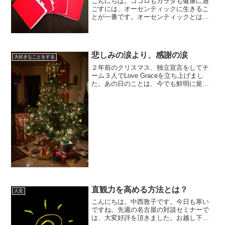
こんにちは。ココロもカラダも健康に過
ごすには、オーセンティックに生きるこ
とが一番です。オーセンティックとは、
ありのままの自分でいるということ。あ
りのままの自分で生きるには、本当に自
分の大好きなことをすることです。その
ために、大切なのはまず【...
悲しみの涙より、感謝の涙
大好きなことをする
２年前のクリスマス、独立宣言をしてチ
ーム３人でLove Graceを立ち上げまし
た。あの日のことは、今でも鮮明に覚え
ています。３人でネットをつなぎ、チャ
ットをしながら誕生をお祝いしました。
１年目は、自分ができなくて悔し涙をい
っぱい流した記憶...
直観力を高める方法とは？
人生
こんにちは。中西敦子です。今日も寒い
ですね。先週の名古屋の対談セミナーで
は、大変好評を頂きました。お越し下さ