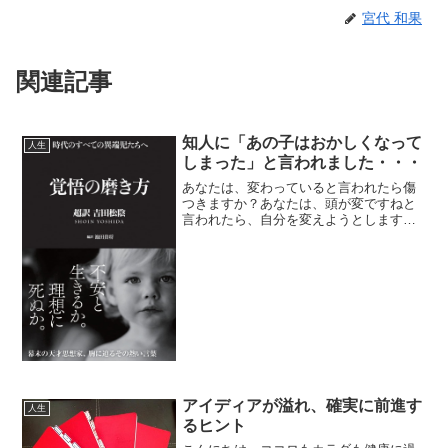
宮代 和果
関連記事
知人に「あの子はおかしくなって
人生
しまった」と言われました・・・
あなたは、変わっていると言われたら傷
つきますか？あなたは、頭が変ですねと
言われたら、自分を変えようとします
か？ぜひ、そのままでいてください！そ
して、変わっていると言われたら、「や
ったーーー！！！」頭が変だと言われた
ら、「超順調！！！！」と思...
アイディアが溢れ、確実に前進す
人生
るヒント