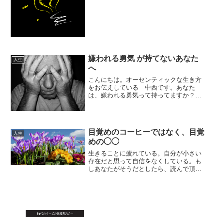
ったみなさま、本当にありがとうござい
ました！セミナー後、ある方から直観力
の磨き方についてご質問を受けましたの
で、お伝えします。何か迷...
嫌われる勇気 が持てないあなた
人生
へ
こんにちは。オーセンティックな生き方
をお伝えしている 中西です。あなた
は、嫌われる勇気って持ってますか？や
っぱり嫌われたくない。できるだけ多く
の人に好かれたい。嫌われてるって感じ
たら傷つく。これは、人として当然で
す。けれど、嫌われるのをいと...
目覚めのコーヒーではなく、目覚
人生
めの◯◯
生きることに疲れている。自分が小さい
存在だと思って自信をなくしている。も
しあなたがそうだとしたら、読んで頂き
たいココロのサプリのような作品があり
ます。私のお仲間でもあり、友人でもあ
る野中恒宏 さんの「目覚めの漫画: 人生
のど真ん中を歩きたい...