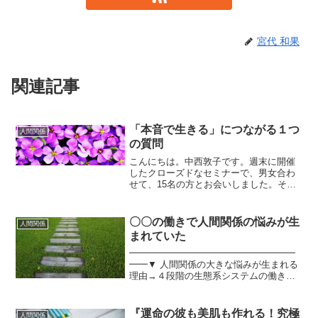
宮代 和果
関連記事
「本音で生きる」につながる１つ
人間関係
の質問
こんにちは。中西敦子です。週末に開催
したクローズドなセミナーで、男女合わ
せて、15名の方とお会いしました。その
時に、先日のレトルトカレーの投稿を読
んでくださったある女性からこんな質問
を受けました。ちなみに、レトルトカレ
〇〇の働きで人間関係の悩みが生
人間関係
ーの投稿というのは＞＞...
まれていた
━━━━━━━━━━━━━━━━━━
━━▼ 人間関係の大きな悩みが生まれる
理由→４段階の生態系システムの働きだ
った
━━━━━━━━━━━━━━━━━━
━━今日は、人間関係の悩みが生まれる
『運命の彼も美肌も作れる！究極
人間関係