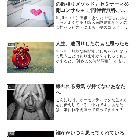
理由についてお話したいと思います。■過
の欲張りメソッド』セミナー＜公
去の人間関係で「...
開コンサル＋ ご同伴者無料ご招
待 特典付き＞
6月6日（土）開催 あなたの恋もお肌も
もっとよくなる！臨床経験豊富な２人の
女性セラピストによる、夢のコラボ！
『運命の彼も美肌も作れる！究極の欲張
りメソッド』セミナー＜公開コンサル＋
ご同伴者無料ご招待 特典付き＞【講座内
人生、遠回りしたなぁと思ったら
人生
容】♡１２：３０～ ...
あ〜あ、無駄な時間すごしちゃったなっ
て思うことはありますか？それってもし
かすると、“神さまの時間調整” かもしれ
ないです。【無駄な時間だ】と思ったこ
とに対してどんな【都合のいいこと】が
起こっているか探してみてください
ね。・・・さっき、赤坂で...
嫌われる勇気 が持てないあなた
人生
へ
こんにちは。オーセンティックな生き方
をお伝えしている 中西です。あなた
は、嫌われる勇気って持ってますか？や
っぱり嫌われたくない。できるだけ多く
の人に好かれたい。嫌われてるって感じ
たら傷つく。これは、人として当然で
す。けれど、嫌われるのをいと...
誰かがいつも思ってくれている
感謝