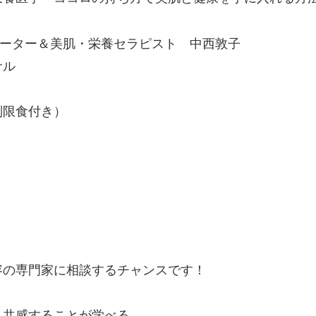
ーター＆
美肌・栄養セラピスト 中西敦子
サル
制限食付き）
容の専門家
に相談するチャンスです！
、共感するこ
とが学べる