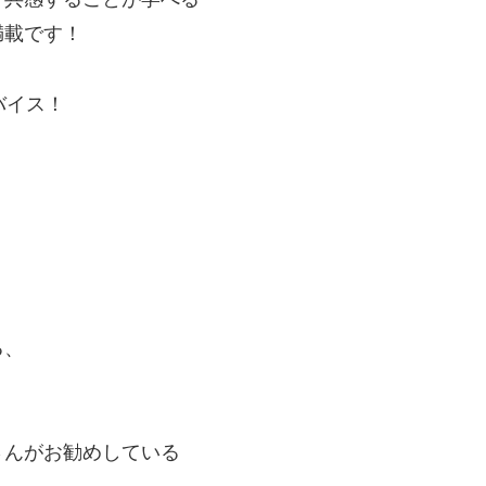
満載です！
バイス！
る、
さんがお勧め
している